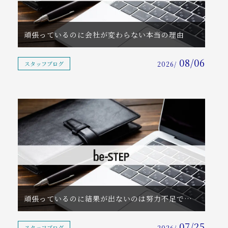
コンテンツ
頑張っているのに会社が変わらない本当の理由
アクセス
08/06
ご予約・お問い合わせ
スタッフブログ
2026/
tel. 090-9727-8290
営業・勧誘など、お断りいたします。
頑張っているのに結果が出ないのは努力不足ではない
07/25
スタッフブログ
2026/